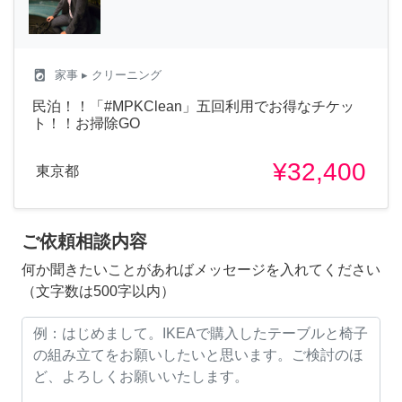
local_laundry_service
家事
▸ クリーニング
民泊！！「#MPKClean」五回利用でお得なチケッ
ト！！お掃除GO
¥32,400
東京都
ご依頼相談内容
何か聞きたいことがあればメッセージを入れてください
（文字数は500字以内）