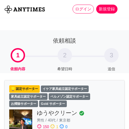
more_horiz
全て
修理・組立
家事
ログイン
新規登録
依頼相談
1
2
3
依頼内容
希望日時
送信
認定サポーター
イケア家具組立認定サポーター
家具組立認定サポーター
ベルメゾン認定サポーター
お掃除サポーター
Gold サポーター
ゆうやクリーン
check_circle
男性
/
40代
/
東京都
sentiment_satisfied
sentiment_neutral
sentiment_dissatisfied
150
1
0