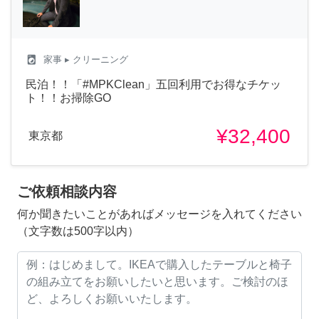
local_laundry_service
家事
▸ クリーニング
民泊！！「#MPKClean」五回利用でお得なチケッ
ト！！お掃除GO
¥32,400
東京都
ご依頼相談内容
何か聞きたいことがあればメッセージを入れてください
（文字数は500字以内）