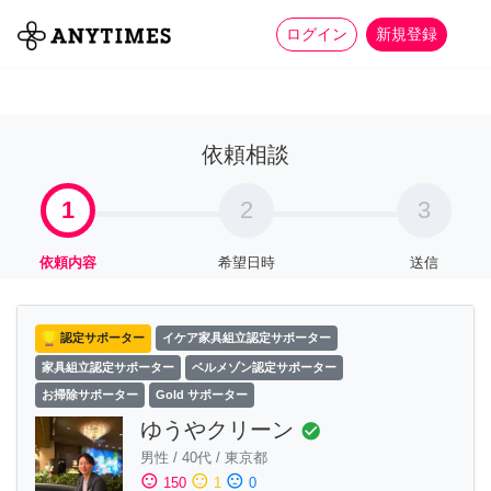
more_horiz
全て
修理・組立
家事
ログイン
新規登録
依頼相談
1
2
3
依頼内容
希望日時
送信
認定サポーター
イケア家具組立認定サポーター
家具組立認定サポーター
ベルメゾン認定サポーター
お掃除サポーター
Gold サポーター
ゆうやクリーン
check_circle
男性
/
40代
/
東京都
sentiment_satisfied
sentiment_neutral
sentiment_dissatisfied
150
1
0