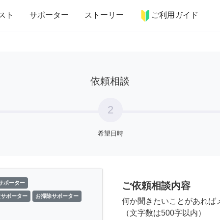
more_horiz
インテリア
趣味・習い事
ペット
料理
スト
サポーター
ストーリー
ご利用ガイド
依頼相談
2
希望日時
サポーター
ご依頼相談内容
定サポーター
お掃除サポーター
何か聞きたいことがあれば
（文字数は500字以内）