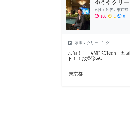
ゆうやクリー
男性
/
40代
/
東京都
sentiment_satisfied
sentiment_neutral
sentiment_dissatisfied
150
1
0
local_laundry_service
家事
▸ クリーニング
民泊！！「#MPKClean」
ト！！お掃除GO
東京都