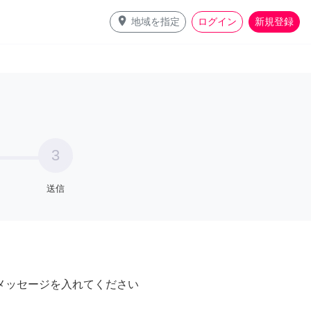
place
地域を指定
ログイン
新規登録
3
送信
メッセージを入れてください