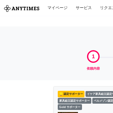
全て
修理・組立
家事
引っ越し
マイページ
サービス
リクエ
1
依頼内容
認定サポーター
イケア家具組立認定
家具組立認定サポーター
ベルメゾン認
Gold サポーター