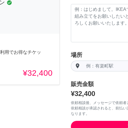
ン
check_circle
五回利用でお得なチケッ
場所
room
¥32,400
販売金額
¥32,400
依頼相談後、メッセージで依頼者
依頼相談が承認されると、前払い
なります。