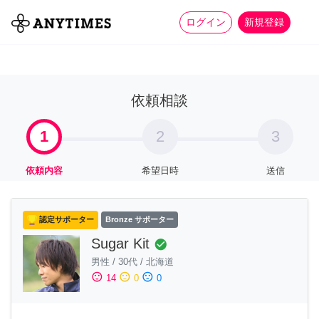
more_horiz
全て
修理・組立
家事
ログイン
新規登録
依頼相談
1
2
3
依頼内容
希望日時
送信
認定サポーター
Bronze サポーター
Sugar Kit
check_circle
男性
/
30代
/
北海道
sentiment_satisfied
sentiment_neutral
sentiment_dissatisfied
14
0
0