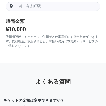
room
販売金額
¥10,000
依頼相談後、メッセージで依頼者と仕事詳細のすり合わせができま
す。依頼相談が承認されると、前払い決済（本契約）→サービスの
ご提供となります。
よくある質問
チケットの金額は変更できますか？