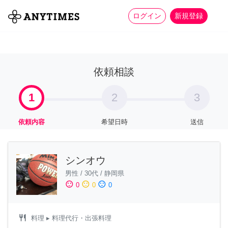
more_horiz
全て
修理・組立
家事
ログイン
新規登録
依頼相談
1
2
3
依頼内容
希望日時
送信
シンオウ
男性
/
30代
/
静岡県
sentiment_satisfied
sentiment_neutral
sentiment_dissatisfied
0
0
0
restaurant
料理
▸ 料理代行・出張料理