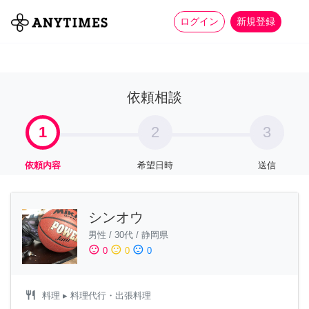
more_horiz
全て
修理・組立
家事
ログイン
新規登録
依頼相談
1
2
3
依頼内容
希望日時
送信
シンオウ
男性
/
30代
/
静岡県
sentiment_satisfied
sentiment_neutral
sentiment_dissatisfied
0
0
0
restaurant
料理
▸ 料理代行・出張料理