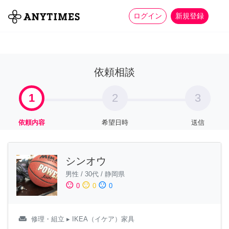
more_horiz
全て
修理・組立
家事
ログイン
新規登録
依頼相談
1
2
3
依頼内容
希望日時
送信
シンオウ
男性
/
30代
/
静岡県
sentiment_satisfied
sentiment_neutral
sentiment_dissatisfied
0
0
0
weekend
修理・組立
▸ IKEA（イケア）家具