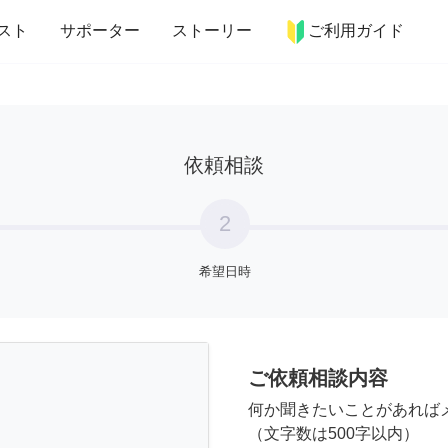
more_horiz
インテリア
趣味・習い事
ペット
料理
スト
サポーター
ストーリー
ご利用ガイド
依頼相談
2
希望日時
ご依頼相談内容
何か聞きたいことがあれば
（文字数は500字以内）