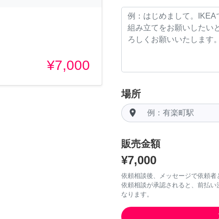
¥7,000
場所
room
販売金額
¥7,000
依頼相談後、メッセージで依頼者
依頼相談が承認されると、前払い
なります。