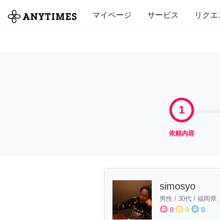
全て
修理・組立
家事
引っ越し
マイページ
サービス
リクエ
1
依頼内容
simosyo
男性
/
30代
/
福岡県
sentiment_satisfied
sentiment_neutral
sentiment_dissatisfied
0
0
0