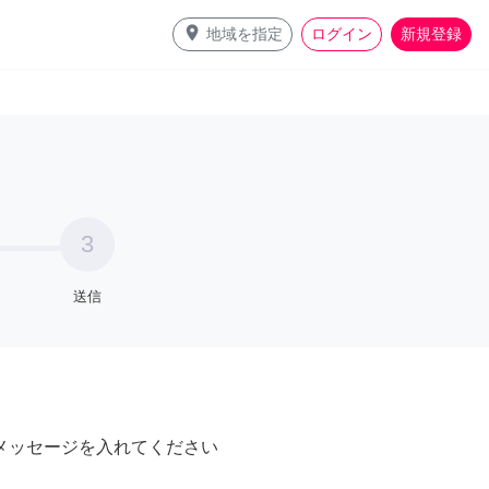
place
地域を指定
ログイン
新規登録
3
送信
メッセージを入れてください