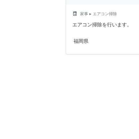
local_laundry_service
家事
▸ エアコン掃除
エアコン掃除を行います。
福岡県