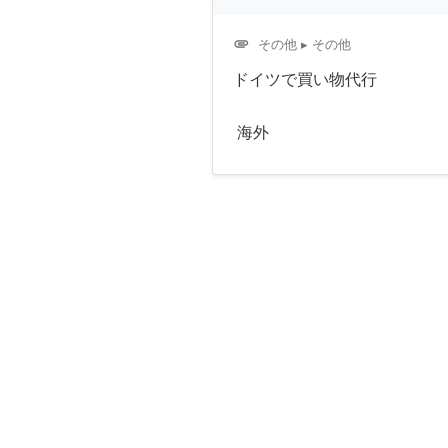
attachment
その他
▸ その他
ドイツで買い物代行
海外