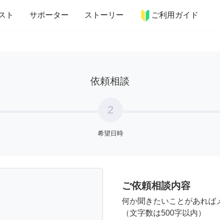
more_horiz
インテリア
趣味・習い事
ペット
料理
スト
サポーター
ストーリー
ご利用ガイド
依頼相談
2
希望日時
ご依頼相談内容
何か聞きたいことがあれば
（文字数は500字以内）