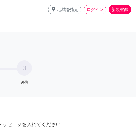
place
地域を指定
ログイン
新規登録
3
送信
メッセージを入れてください