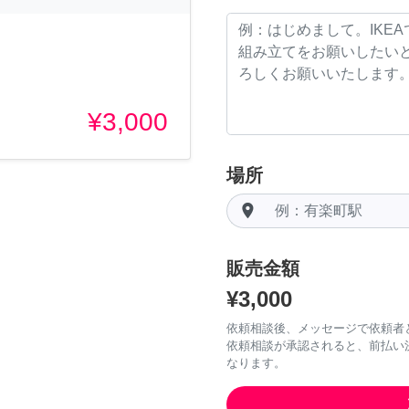
¥3,000
場所
room
販売金額
¥3,000
依頼相談後、メッセージで依頼者
依頼相談が承認されると、前払い
なります。