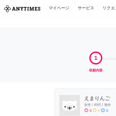
全て
修理・組立
家事
引っ越し
マイページ
サービス
リクエ
1
依頼内容
えまりんご
女性
/
40代
/
海外
sentiment_satisfied
sentiment_neutral
sentiment_dissatisfied
0
0
0