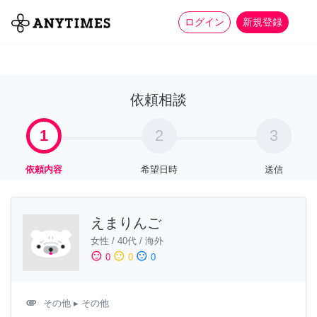
more_horiz
全て
修理・組立
家事
ログイン
新規登録
依頼相談
1
2
3
依頼内容
希望日時
送信
えまりんご
女性
/
40代
/
海外
sentiment_satisfied
sentiment_neutral
sentiment_dissatisfied
0
0
0
attachment
その他
▸ その他