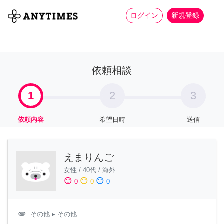
more_horiz
全て
修理・組立
家事
ログイン
新規登録
依頼相談
1
2
3
依頼内容
希望日時
送信
えまりんご
女性
/
40代
/
海外
sentiment_satisfied
sentiment_neutral
sentiment_dissatisfied
0
0
0
attachment
その他
▸ その他