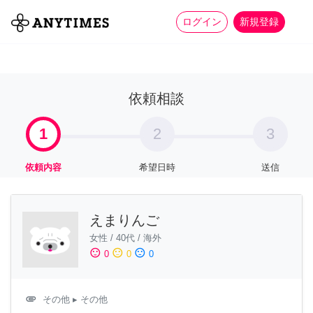
more_horiz
全て
修理・組立
家事
ログイン
新規登録
依頼相談
1
2
3
依頼内容
希望日時
送信
えまりんご
女性
/
40代
/
海外
sentiment_satisfied
sentiment_neutral
sentiment_dissatisfied
0
0
0
attachment
その他
▸ その他