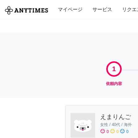
全て
修理・組立
家事
引っ越し
マイページ
サービス
リクエ
1
依頼内容
えまりんご
女性
/
40代
/
海外
sentiment_satisfied
sentiment_neutral
sentiment_dissatisfied
0
0
0