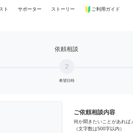
more_horiz
インテリア
趣味・習い事
ペット
料理
スト
サポーター
ストーリー
ご利用ガイド
依頼相談
2
希望日時
ご依頼相談内容
何か聞きたいことがあれば
（文字数は500字以内）