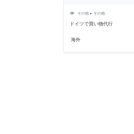
attachment
その他
▸ その他
ドイツで買い物代行
海外