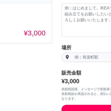
¥3,000
場所
room
販売金額
¥3,000
依頼相談後、メッセージで依頼者
依頼相談が承認されると、前払い
なります。