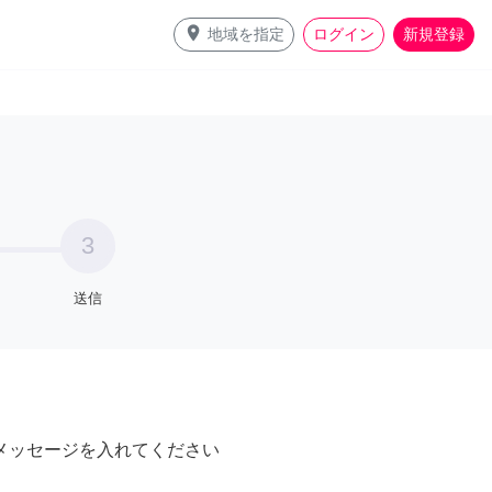
place
地域を指定
ログイン
新規登録
3
送信
メッセージを入れてください