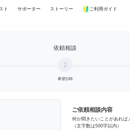
more_horiz
インテリア
趣味・習い事
ペット
料理
スト
サポーター
ストーリー
ご利用ガイド
依頼相談
2
希望日時
ご依頼相談内容
何か聞きたいことがあれば
（文字数は500字以内）