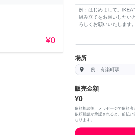
¥0
場所
room
販売金額
¥0
依頼相談後、メッセージで依頼者
依頼相談が承認されると、前払い
なります。