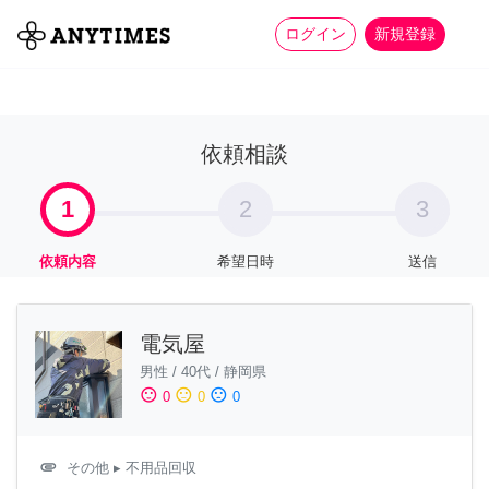
more_horiz
全て
修理・組立
家事
ログイン
新規登録
依頼相談
1
2
3
依頼内容
希望日時
送信
電気屋
男性
/
40代
/
静岡県
sentiment_satisfied
sentiment_neutral
sentiment_dissatisfied
0
0
0
attachment
その他
▸ 不用品回収