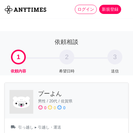
more_horiz
全て
修理・組立
家事
ログイン
新規登録
依頼相談
1
2
3
依頼内容
希望日時
送信
プーよん
男性
/
20代
/
佐賀県
sentiment_satisfied
sentiment_neutral
sentiment_dissatisfied
0
0
0
local_shipping
引っ越し
▸ 引越し・運送