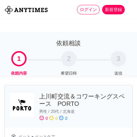
more_horiz
全て
修理・組立
家事
ログイン
新規登録
依頼相談
1
2
3
依頼内容
希望日時
送信
上川町交流＆コワーキングスペ
ース PORTO
男性
/
20代
/
北海道
sentiment_satisfied
sentiment_neutral
sentiment_dissatisfied
0
0
0
pets
ペット
▸ ペットケア