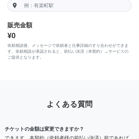
room
販売金額
¥0
依頼相談後、メッセージで依頼者と仕事詳細のすり合わせができま
す。依頼相談が承認されると、前払い決済（本契約）→サービスの
ご提供となります。
よくある質問
チケットの金額は変更できますか？
できます。本契約（依頼者様の前払い決済）前であれば、