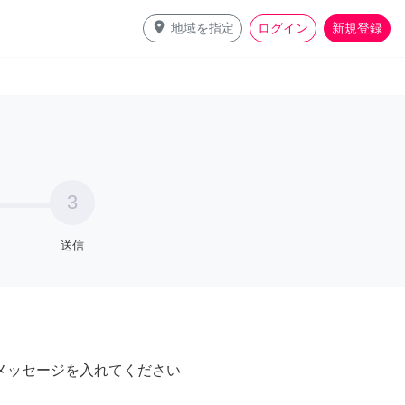
place
地域を指定
ログイン
新規登録
3
送信
メッセージを入れてください