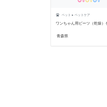
sentiment_satisfied
sentiment_neutral
sentiment_dissatisfied
0
0
0
pets
ペット
▸ ペットケア
ワンちゃん用ビーツ（乾燥）
青森県