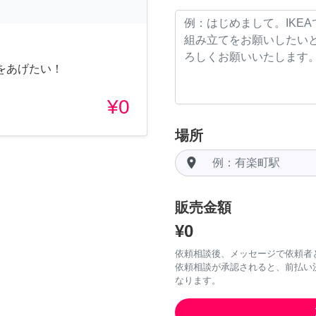
をあげたい！
¥0
場所
room
販売金額
¥0
依頼相談後、メッセージで依頼者
依頼相談が承認されると、前払い
なります。