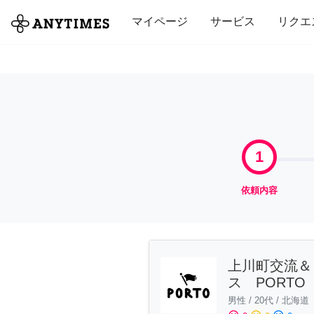
全て
修理・組立
家事
引っ越し
マイページ
サービス
リクエ
1
依頼内容
上川町交流＆
ス PORTO
男性
/
20代
/
北海道