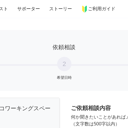
more_horiz
インテリア
趣味・習い事
ペット
料理
スト
サポーター
ストーリー
ご利用ガイド
依頼相談
2
希望日時
ご依頼相談内容
コワーキングスペー
何か聞きたいことがあれば
（文字数は500字以内）