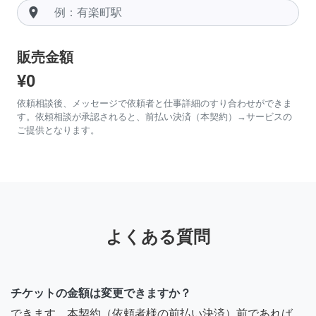
room
販売金額
¥0
依頼相談後、メッセージで依頼者と仕事詳細のすり合わせができま
す。依頼相談が承認されると、前払い決済（本契約）→サービスの
ご提供となります。
よくある質問
チケットの金額は変更できますか？
できます。本契約（依頼者様の前払い決済）前であれば、