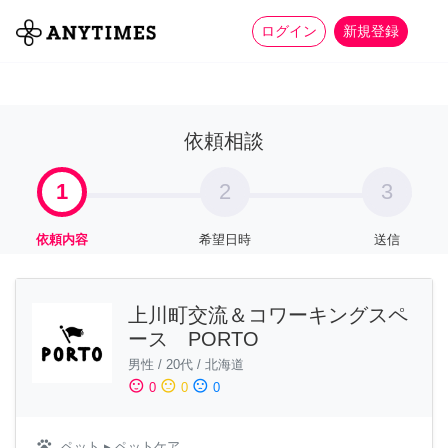
more_horiz
全て
修理・組立
家事
ログイン
新規登録
依頼相談
1
2
3
依頼内容
希望日時
送信
上川町交流＆コワーキングスペ
ース PORTO
男性
/
20代
/
北海道
sentiment_satisfied
sentiment_neutral
sentiment_dissatisfied
0
0
0
pets
ペット
▸ ペットケア