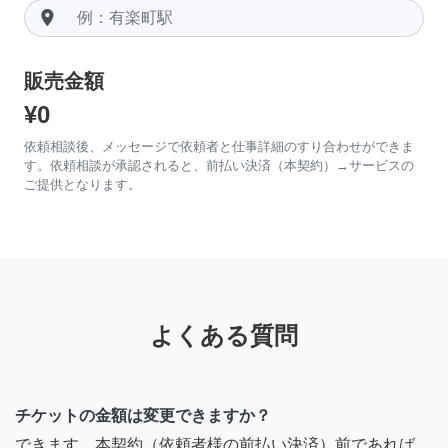
room
販売金額
¥0
依頼相談後、メッセージで依頼者と仕事詳細のすり合わせができま
す。依頼相談が承認されると、前払い決済（本契約）→サービスの
ご提供となります。
よくある質問
チケットの金額は変更できますか？
できます。本契約（依頼者様の前払い決済）前であれば、