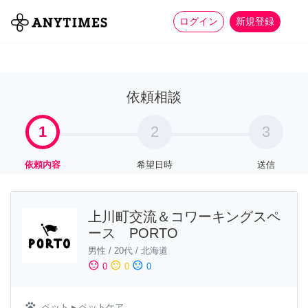
more_horiz
全て
修理・組立
家事
ログイン
新規登録
依頼相談
1
2
3
依頼内容
希望日時
送信
上川町交流＆コワーキングスペ
ース PORTO
男性
/
20代
/
北海道
sentiment_satisfied
sentiment_neutral
sentiment_dissatisfied
0
0
0
pets
ペット
▸ ペットケア