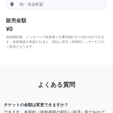
room
販売金額
¥0
依頼相談後、メッセージで依頼者と仕事詳細のすり合わせができま
す。依頼相談が承認されると、前払い決済（本契約）→サービスの
ご提供となります。
よくある質問
チケットの金額は変更できますか？
できます。本契約（依頼者様の前払い決済）前であれば、