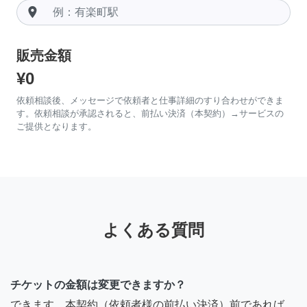
room
販売金額
¥0
依頼相談後、メッセージで依頼者と仕事詳細のすり合わせができま
す。依頼相談が承認されると、前払い決済（本契約）→サービスの
ご提供となります。
よくある質問
チケットの金額は変更できますか？
できます。本契約（依頼者様の前払い決済）前であれば、