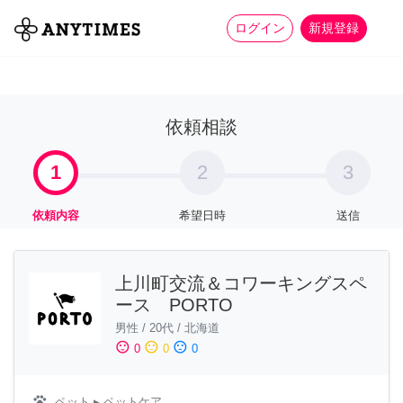
more_horiz
全て
修理・組立
家事
ログイン
新規登録
依頼相談
1
2
3
依頼内容
希望日時
送信
上川町交流＆コワーキングスペ
ース PORTO
男性
/
20代
/
北海道
sentiment_satisfied
sentiment_neutral
sentiment_dissatisfied
0
0
0
pets
ペット
▸ ペットケア