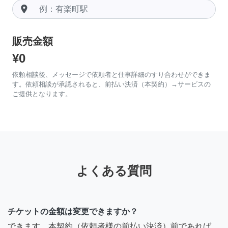
room
販売金額
¥0
依頼相談後、メッセージで依頼者と仕事詳細のすり合わせができま
す。依頼相談が承認されると、前払い決済（本契約）→サービスの
ご提供となります。
よくある質問
チケットの金額は変更できますか？
できます。本契約（依頼者様の前払い決済）前であれば、