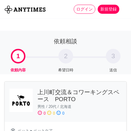
more_horiz
全て
修理・組立
家事
ログイン
新規登録
依頼相談
1
2
3
依頼内容
希望日時
送信
上川町交流＆コワーキングスペ
ース PORTO
男性
/
20代
/
北海道
sentiment_satisfied
sentiment_neutral
sentiment_dissatisfied
0
0
0
pets
ペット
▸ ペットケア