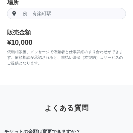
場所
room
販売金額
¥10,000
依頼相談後、メッセージで依頼者と仕事詳細のすり合わせができま
す。依頼相談が承認されると、前払い決済（本契約）→サービスの
ご提供となります。
よくある質問
チケットの金額は変更できますか？