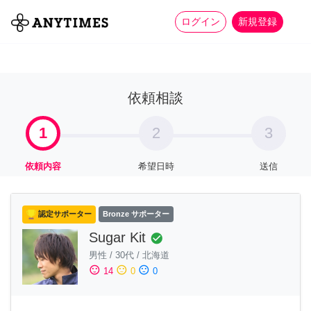
more_horiz
全て
修理・組立
家事
ログイン
新規登録
依頼相談
1
2
3
依頼内容
希望日時
送信
認定サポーター
Bronze サポーター
Sugar Kit
check_circle
男性
/
30代
/
北海道
sentiment_satisfied
sentiment_neutral
sentiment_dissatisfied
14
0
0