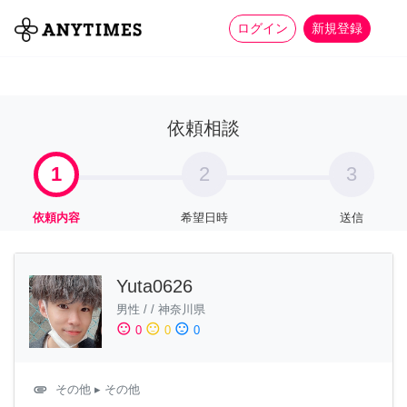
more_horiz
全て
修理・組立
家事
ログイン
新規登録
依頼相談
1
2
3
依頼内容
希望日時
送信
Yuta0626
男性
/
/
神奈川県
sentiment_satisfied
sentiment_neutral
sentiment_dissatisfied
0
0
0
attachment
その他
▸ その他