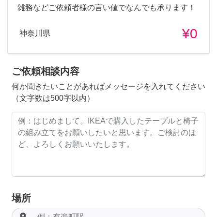
雑務などご依頼者様の言い値でなんでも承ります！
¥0
神奈川県
ご依頼相談内容
何か聞きたいことがあればメッセージを入れてください
（文字数は500字以内）
場所
room