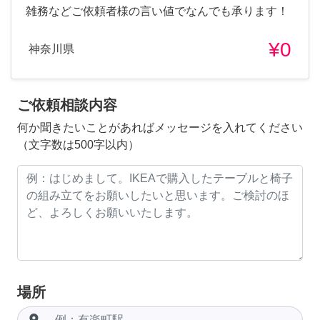
雑務などご依頼者様の言い値でなんでも承ります！
¥0
神奈川県
ご依頼相談内容
何か聞きたいことがあればメッセージを入れてください
（文字数は500字以内）
場所
room