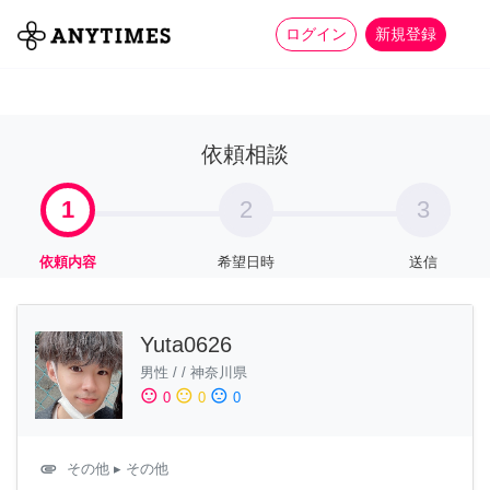
more_horiz
全て
修理・組立
家事
ログイン
新規登録
依頼相談
1
2
3
依頼内容
希望日時
送信
Yuta0626
男性
/
/
神奈川県
sentiment_satisfied
sentiment_neutral
sentiment_dissatisfied
0
0
0
attachment
その他
▸ その他