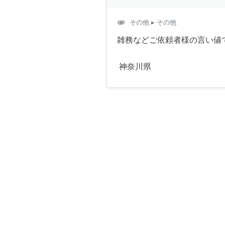
attachment
その他
▸ その他
雑務などご依頼者様の言い値
神奈川県