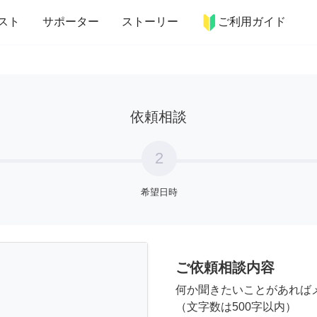
more_horiz
インテリア
趣味・習い事
ペット
料理
スト
サポーター
ストーリー
ご利用ガイド
依頼相談
2
希望日時
ご依頼相談内容
何か聞きたいことがあれば
（文字数は500字以内）