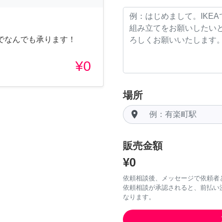
でなんでも承ります！
¥0
場所
room
販売金額
¥0
依頼相談後、メッセージで依頼者
依頼相談が承認されると、前払い
なります。