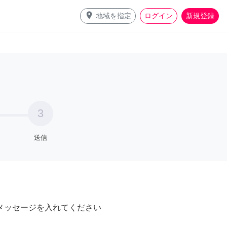
place
地域を指定
ログイン
新規登録
3
送信
メッセージを入れてください