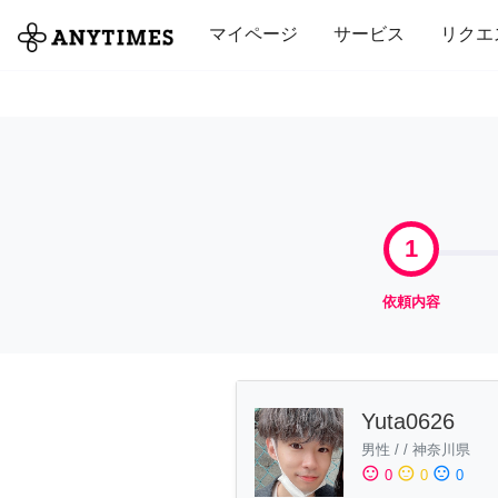
全て
修理・組立
家事
引っ越し
マイページ
サービス
リクエ
1
依頼内容
Yuta0626
男性
/
/
神奈川県
sentiment_satisfied
sentiment_neutral
sentiment_dissatisfied
0
0
0