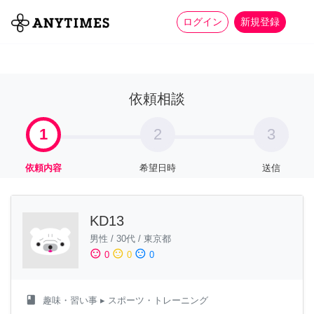
more_horiz
全て
修理・組立
家事
ログイン
新規登録
依頼相談
1
2
3
依頼内容
希望日時
送信
KD13
男性
/
30代
/
東京都
sentiment_satisfied
sentiment_neutral
sentiment_dissatisfied
0
0
0
class
趣味・習い事
▸ スポーツ・トレーニング