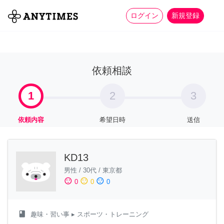
more_horiz
全て
修理・組立
家事
ログイン
新規登録
依頼相談
1
2
3
依頼内容
希望日時
送信
KD13
男性
/
30代
/
東京都
sentiment_satisfied
sentiment_neutral
sentiment_dissatisfied
0
0
0
class
趣味・習い事
▸ スポーツ・トレーニング