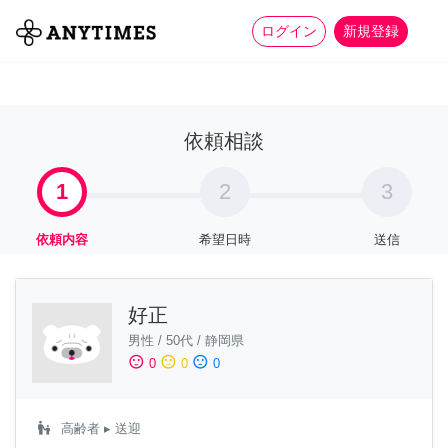
more_horiz
全て
修理・組立
家事
ログイン
新規登録
依頼相談
1
2
3
依頼内容
希望日時
送信
好正
男性
/
50代
/
静岡県
sentiment_satisfied
sentiment_neutral
sentiment_dissatisfied
0
0
0
escalator_warning
高齢者
▸ 送迎