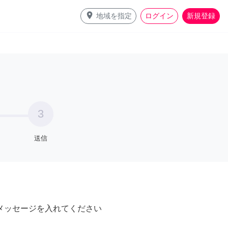
place
地域を指定
ログイン
新規登録
3
送信
メッセージを入れてください