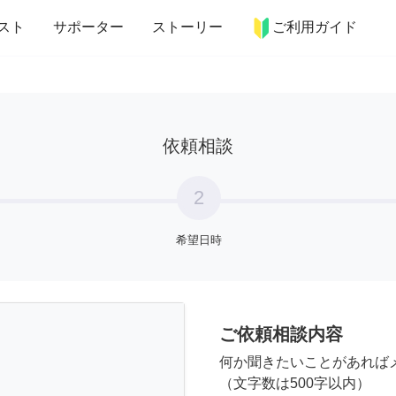
more_horiz
インテリア
趣味・習い事
ペット
料理
スト
サポーター
ストーリー
ご利用ガイド
依頼相談
2
希望日時
ご依頼相談内容
何か聞きたいことがあれば
（文字数は500字以内）