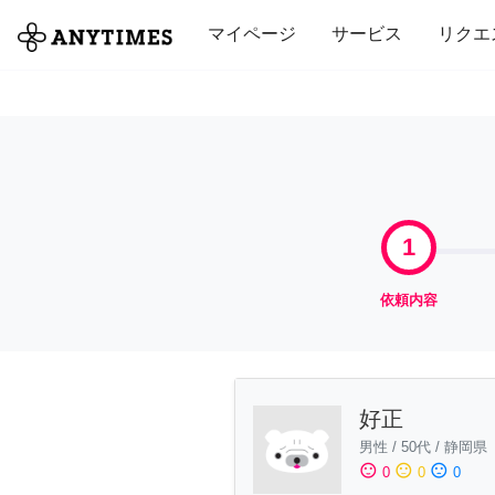
全て
修理・組立
家事
引っ越し
マイページ
サービス
リクエ
1
依頼内容
好正
男性
/
50代
/
静岡県
sentiment_satisfied
sentiment_neutral
sentiment_dissatisfied
0
0
0