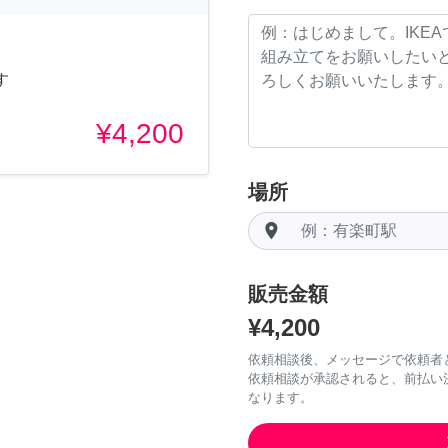
す
¥4,200
場所
room
販売金額
¥4,200
依頼相談後、メッセージで依頼者
依頼相談が承認されると、前払い
なります。