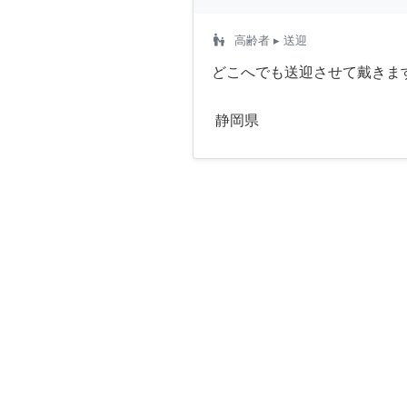
escalator_warning
高齢者
▸ 送迎
どこへでも送迎させて戴きま
静岡県