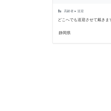
escalator_warning
高齢者
▸ 送迎
どこへでも送迎させて戴きま
静岡県