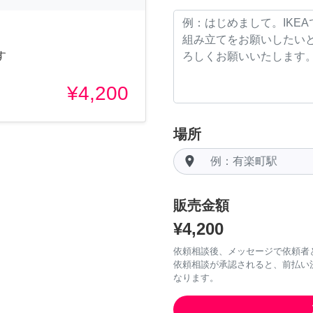
す
¥4,200
場所
room
販売金額
¥4,200
依頼相談後、メッセージで依頼者
依頼相談が承認されると、前払い
なります。