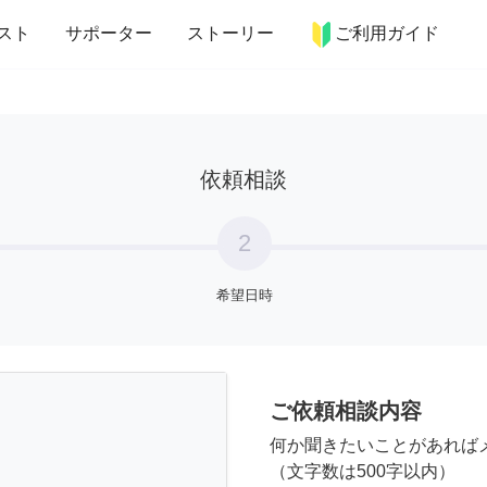
more_horiz
インテリア
趣味・習い事
ペット
料理
スト
サポーター
ストーリー
ご利用ガイド
依頼相談
2
希望日時
ご依頼相談内容
何か聞きたいことがあれば
（文字数は500字以内）