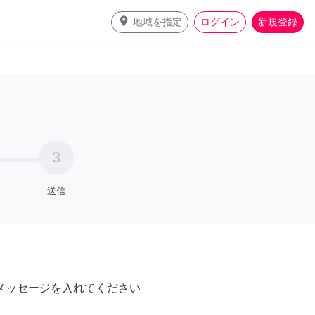
place
地域を指定
ログイン
新規登録
3
送信
メッセージを入れてください