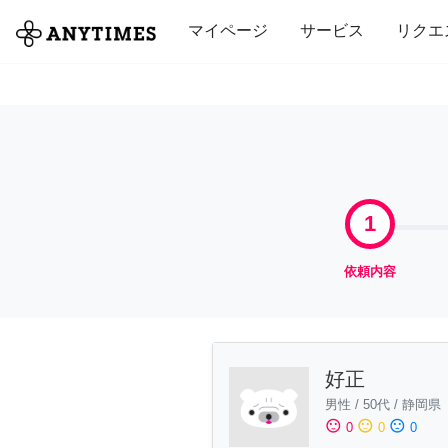
全て
修理・組立
家事
引っ越し
マイページ
サービス
リクエ
1
依頼内容
好正
男性
/
50代
/
静岡県
sentiment_satisfied
sentiment_neutral
sentiment_dissatisfied
0
0
0