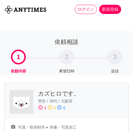
more_horiz
全て
修理・組立
家事
ログイン
新規登録
依頼相談
1
2
3
依頼内容
希望日時
送信
カズヒロです。
男性
/
30代
/
大阪府
sentiment_satisfied
sentiment_neutral
sentiment_dissatisfied
1
0
0
camera_alt
写真・動画制作
▸ 画像・写真加工