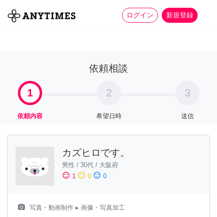
more_horiz
全て
修理・組立
家事
ログイン
新規登録
依頼相談
1
2
3
依頼内容
希望日時
送信
カズヒロです。
男性
/
30代
/
大阪府
sentiment_satisfied
sentiment_neutral
sentiment_dissatisfied
1
0
0
camera_alt
写真・動画制作
▸ 画像・写真加工