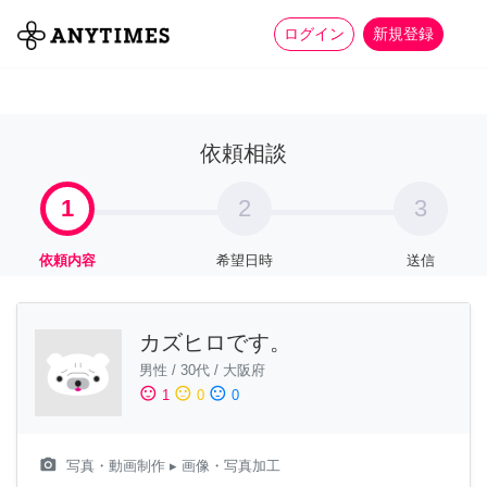
more_horiz
全て
修理・組立
家事
ログイン
新規登録
依頼相談
1
2
3
依頼内容
希望日時
送信
カズヒロです。
男性
/
30代
/
大阪府
sentiment_satisfied
sentiment_neutral
sentiment_dissatisfied
1
0
0
camera_alt
写真・動画制作
▸ 画像・写真加工