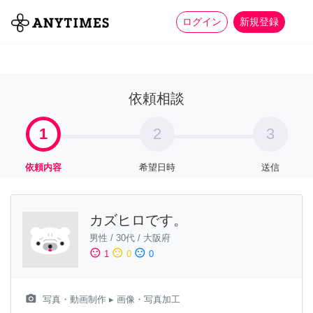
more_horiz
全て
修理・組立
家事
ログイン
新規登録
依頼相談
1
2
3
依頼内容
希望日時
送信
カズヒロです。
男性
/
30代
/
大阪府
sentiment_satisfied
sentiment_neutral
sentiment_dissatisfied
1
0
0
camera_alt
写真・動画制作
▸ 画像・写真加工