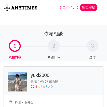
more_horiz
全て
修理・組立
家事
ログイン
新規登録
依頼相談
1
2
3
依頼内容
希望日時
送信
yuki2000
男性
/
20代
/
佐賀県
sentiment_satisfied
sentiment_neutral
sentiment_dissatisfied
1
0
0
restaurant
料理
▸ お弁当