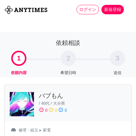
more_horiz
全て
修理・組立
家事
ログイン
新規登録
依頼相談
1
2
3
依頼内容
希望日時
送信
バブもん
/
40代
/
大分県
sentiment_satisfied
sentiment_neutral
sentiment_dissatisfied
0
0
0
weekend
修理・組立
▸ 家電