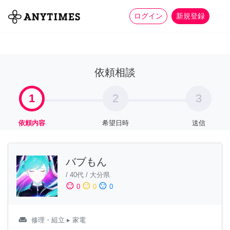
more_horiz
全て
修理・組立
家事
ログイン
新規登録
依頼相談
1
2
3
依頼内容
希望日時
送信
バブもん
/
40代
/
大分県
sentiment_satisfied
sentiment_neutral
sentiment_dissatisfied
0
0
0
weekend
修理・組立
▸ 家電