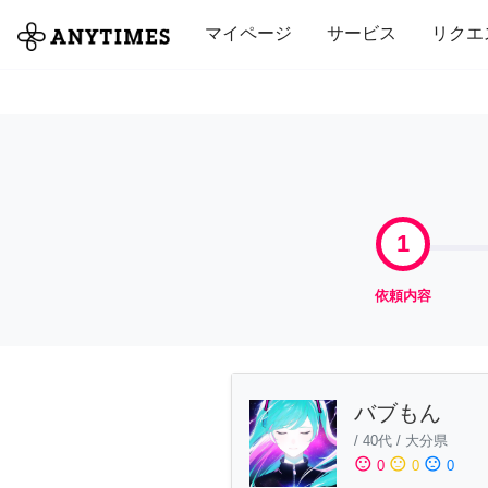
全て
修理・組立
家事
引っ越し
マイページ
サービス
リクエ
1
依頼内容
バブもん
/
40代
/
大分県
sentiment_satisfied
sentiment_neutral
sentiment_dissatisfied
0
0
0