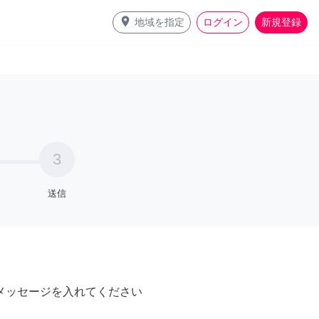
place
地域を指定
ログイン
新規登録
3
送信
メッセージを入れてください