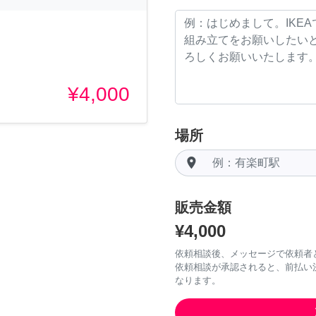
¥4,000
場所
room
販売金額
¥4,000
依頼相談後、メッセージで依頼者
依頼相談が承認されると、前払い
なります。