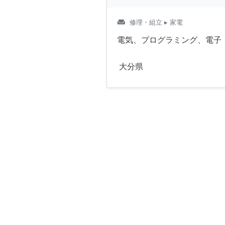
weekend
修理・組立
▸ 家電
電気、プログラミング、電子
大分県