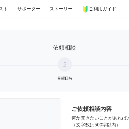
more_horiz
インテリア
趣味・習い事
ペット
料理
スト
サポーター
ストーリー
ご利用ガイド
依頼相談
2
希望日時
ご依頼相談内容
何か聞きたいことがあれば
（文字数は500字以内）