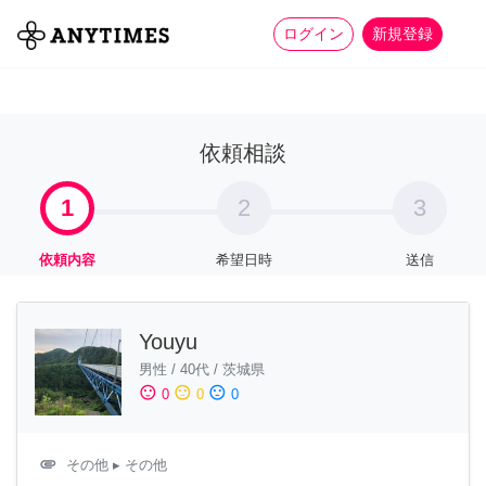
more_horiz
全て
修理・組立
家事
ログイン
新規登録
依頼相談
1
2
3
依頼内容
希望日時
送信
Youyu
男性
/
40代
/
茨城県
sentiment_satisfied
sentiment_neutral
sentiment_dissatisfied
0
0
0
attachment
その他
▸ その他