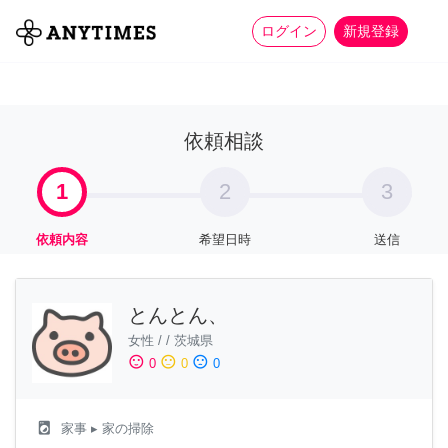
more_horiz
全て
修理・組立
家事
ログイン
新規登録
依頼相談
1
2
3
依頼内容
希望日時
送信
とんとん、
女性
/
/
茨城県
sentiment_satisfied
sentiment_neutral
sentiment_dissatisfied
0
0
0
local_laundry_service
家事
▸ 家の掃除