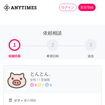
more_horiz
全て
修理・組立
家事
ログイン
新規登録
依頼相談
1
2
3
依頼内容
希望日時
送信
とんとん、
女性
/
/
茨城県
sentiment_satisfied
sentiment_neutral
sentiment_dissatisfied
0
0
0
local_laundry_service
家事
▸ 家の掃除