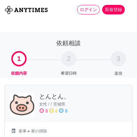
more_horiz
全て
修理・組立
家事
ログイン
新規登録
依頼相談
1
2
3
依頼内容
希望日時
送信
とんとん、
女性
/
/
茨城県
sentiment_satisfied
sentiment_neutral
sentiment_dissatisfied
0
0
0
local_laundry_service
家事
▸ 家の掃除