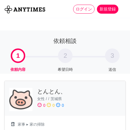
more_horiz
全て
修理・組立
家事
ログイン
新規登録
依頼相談
1
2
3
依頼内容
希望日時
送信
とんとん、
女性
/
/
茨城県
sentiment_satisfied
sentiment_neutral
sentiment_dissatisfied
0
0
0
local_laundry_service
家事
▸ 家の掃除