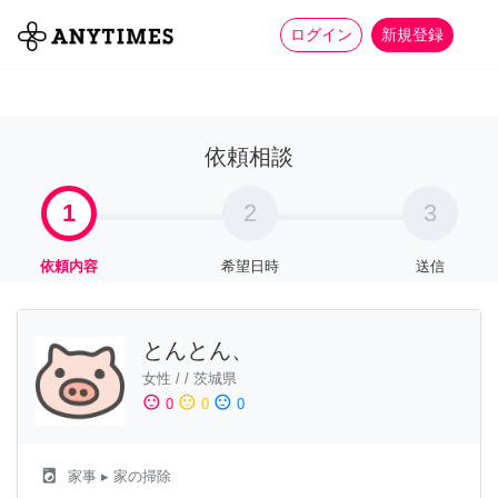
more_horiz
全て
修理・組立
家事
ログイン
新規登録
依頼相談
1
2
3
依頼内容
希望日時
送信
とんとん、
女性
/
/
茨城県
sentiment_satisfied
sentiment_neutral
sentiment_dissatisfied
0
0
0
local_laundry_service
家事
▸ 家の掃除