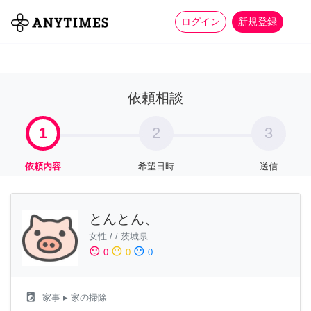
more_horiz
全て
修理・組立
家事
ログイン
新規登録
依頼相談
1
2
3
依頼内容
希望日時
送信
とんとん、
女性
/
/
茨城県
sentiment_satisfied
sentiment_neutral
sentiment_dissatisfied
0
0
0
local_laundry_service
家事
▸ 家の掃除