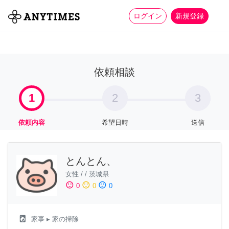
more_horiz
全て
修理・組立
家事
ログイン
新規登録
依頼相談
1
2
3
依頼内容
希望日時
送信
とんとん、
女性
/
/
茨城県
sentiment_satisfied
sentiment_neutral
sentiment_dissatisfied
0
0
0
local_laundry_service
家事
▸ 家の掃除