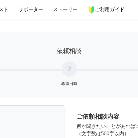
more_horiz
インテリア
趣味・習い事
ペット
料理
スト
サポーター
ストーリー
ご利用ガイド
依頼相談
2
希望日時
ご依頼相談内容
何か聞きたいことがあれば
（文字数は500字以内）