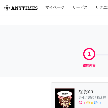
全て
修理・組立
家事
引っ越し
マイページ
サービス
リクエ
1
依頼内容
なおch
男性
/
30代
/
栃木県
sentiment_satisfied
sentiment_neutral
sentiment_dissatisfied
1
0
0