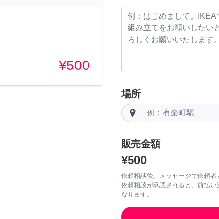
¥500
場所
room
販売金額
¥500
依頼相談後、メッセージで依頼者
依頼相談が承認されると、前払い
なります。