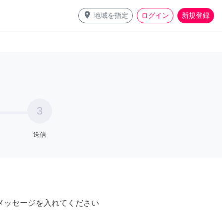
place
地域を指定
ログイン
新規登録
3
送信
メッセージを入れてください