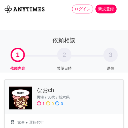
more_horiz
全て
修理・組立
家事
ログイン
新規登録
依頼相談
1
2
3
依頼内容
希望日時
送信
なおch
男性
/
30代
/
栃木県
sentiment_satisfied
sentiment_neutral
sentiment_dissatisfied
1
0
0
local_laundry_service
家事
▸ 運転代行